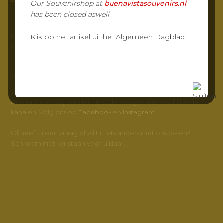
Our Souvenirshop at
buenavistasouvenirs.nl
has been closed aswell.
KvK-nr: 23032217
Klik op het artikel uit het Algemeen Dagblad:
BTW-nr: NL800347572B01
BUENA VISTA
Wilt u meer weten en op de hoogte blijven van Grand Café
Buena Vista? Wij houden u op de hoogte via verschillende
kanalen. Volg ons op
Facebook
en
Instagram.
Of heeft u een vraag of wilt u iets anders met ons delen?
Schroom niet, wij staan voor u klaar.