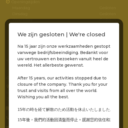
Openingstijden
Maandag
Gesloten
Dinsdag
Gesloten
Woensdag
Gesloten
Donderdag
Gesloten
Vrijdag
11:00 – 22:00
We zijn gesloten | We're closed
Zaterdag
11:00 – 22:00
Zondag
11:00 – 22:00
Na 15 jaar zijn onze werkzaamheden gestopt
vanwege bedrijfsbeeindiging. Bedankt voor
uw vertrouwen en bezoeken vanuit heel de
*Entree via het pad naar de molens is bereikbaar
wereld. Het allerbeste gewenst.
After 15 years, our activities stopped due to
CONTACTGEGEVENS
closure of the company. Thank you for your
Grandcafé Buena Vista B.V.
trust and visits from all over the world.
Molenstraat 230
Wishing you all the best.
2961 AR, Kinderdijk
Routebeschrijving opvragen
15年の時を経て解散のため活動を休止いたしました。世界中
0786912485
15年後，我們的活動因清盤而停止。感謝您的信任和來自世界
info@grandcafebuenavista.nl