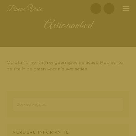
Skip
Skip
Skip
Skip
Buena Vista
to
to
to
to
primary
main
primary
footer
actie aanbod
navigation
content
sidebar
Op dit moment zijn er geen speciale acties. Hou echter
de site in de gaten voor nieuwe acties.
Primary
Sidebar
Zoek
op
website...
VERDERE INFORMATIE