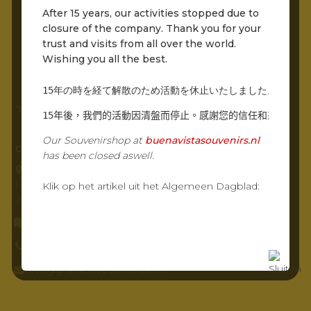
Woensdag
Gesloten
After 15 years, our activities stopped due to
Donderdag
Gesloten
closure of the company. Thank you for your
Vrijdag
11:00 – 22:00
trust and visits from all over the world.
Zaterdag
11:00 – 22:00
Wishing you all the best.
Zondag
11:00 – 22:00
15年の時を経て解散のため活動を休止いたしました。世界中
*Entree via het pad naar de molens is bereikbaar
15年後，我們的活動因清盤而停止。感謝您的信任和來自世界
Our Souvenirshop at
buenavistasouvenirs.nl
CONTACTGEGEVENS
has been closed aswell.
Grandcafé Buena Vista B.V.
Molenstraat 230
Klik op het artikel uit het Algemeen Dagblad:
2961 AR, Kinderdijk
Routebeschrijving opvragen
0786912485
info@grandcafebuenavista.nl