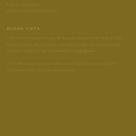
KvK-nr: 23032217
BTW-nr: NL800347572B01
BUENA VISTA
Wilt u meer weten en op de hoogte blijven van Grand Café
Buena Vista? Wij houden u op de hoogte via verschillende
kanalen. Volg ons op
Facebook
en
Instagram.
Of heeft u een vraag of wilt u iets anders met ons delen?
Schroom niet, wij staan voor u klaar.