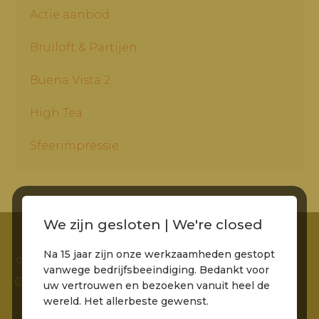
Actie aanbod
Bruiloft & Partijen
Buena Vista 2
High Tea
Sfeerimpressie
We zijn gesloten | We're closed
Na 15 jaar zijn onze werkzaamheden gestopt
Footer
OPENINGSTIJDEN
vanwege bedrijfsbeeindiging. Bedankt voor
Openingstijden
uw vertrouwen en bezoeken vanuit heel de
Maandag
Gesloten
wereld. Het allerbeste gewenst.
Dinsdag
Gesloten