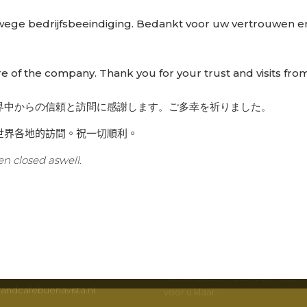
wege bedrijfsbeeindiging. Bedankt voor uw vertrouwen en
re of the company. Thank you for your trust and visits from
界中からの信頼と訪問に感謝します。ご多幸を祈りました。
世界各地的訪問。祝一切順利。
CTGEGEVENS
BUENA VISTA
n closed aswell.
fé Buena Vista B.V.
Wilt u meer weten en op de hoo
t 230
van Grand Café Buena Vista? Wi
nderdijk
op de hoogte via verschillende 
Volg ons op
Facebook
en
Instag
schrijving opvragen
Of heeft u een vraag of wilt u ie
2485
met ons delen? Schroom niet, wi
andcafebuenavista.nl
voor u klaar.