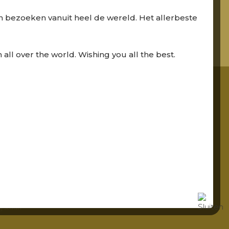
 bezoeken vanuit heel de wereld. Het allerbeste
 all over the world. Wishing you all the best.
gte blijven
j houden u
kanalen.
ram.
ts anders
j staan