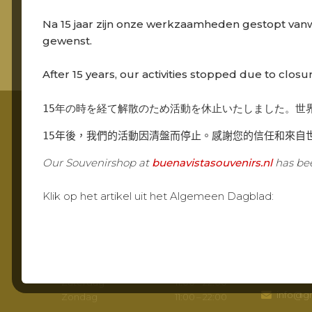
Na 15 jaar zijn onze werkzaamheden gestopt van
gewenst.
After 15 years, our activities stopped due to closu
15年の時を経て解散のため活動を休止いたしました。世
15年後，我們的活動因清盤而停止。感謝您的信任和來自
Footer
OPENINGSTIJDEN
CONTA
Our Souvenirshop at
buenavistasouvenirs.nl
has bee
Openingstijden
Grandca
Klik op het artikel uit het Algemeen Dagblad:
Maandag
Gesloten
Molenstraa
Dinsdag
Gesloten
2961 AR, Ki
Woensdag
Gesloten
Routebe
Donderdag
Gesloten
Vrijdag
11:00 – 22:00
078691
Zaterdag
11:00 – 22:00
info@gr
Zondag
11:00 – 22:00