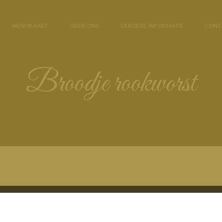
MENUKAART
OVER ONS
VERDERE INFORMATIE
CONT
broodje rookworst