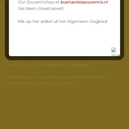
Our Souvenirshop at
buenavistasouvenirs.nl
has been closed aswell.
KvK-nr: 23032217
Klik op het artikel uit het Algemeen Dagblad:
BTW-nr: NL800347572B01
BUENA VISTA
Wilt u meer weten en op de hoogte blijven van Grand Café
Buena Vista? Wij houden u op de hoogte via verschillende
kanalen. Volg ons op
Facebook
en
Instagram.
Of heeft u een vraag of wilt u iets anders met ons delen?
Schroom niet, wij staan voor u klaar.