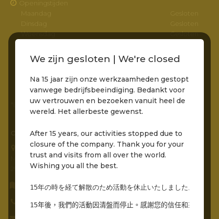
Openingstijden
Maandag
Gesloten
Dinsdag
Gesloten
Woensdag
Gesloten
Donderdag
Gesloten
Vrijdag
11:00 – 22:00
We zijn gesloten | We're closed
Zaterdag
11:00 – 22:00
Zondag
11:00 – 22:00
Na 15 jaar zijn onze werkzaamheden gestopt
vanwege bedrijfsbeeindiging. Bedankt voor
uw vertrouwen en bezoeken vanuit heel de
*Entree via het pad naar de molens is bereikbaar
wereld. Het allerbeste gewenst.
After 15 years, our activities stopped due to
CONTACTGEGEVENS
closure of the company. Thank you for your
Grandcafé Buena Vista B.V.
trust and visits from all over the world.
Molenstraat 230
Wishing you all the best.
2961 AR, Kinderdijk
Routebeschrijving opvragen
15年の時を経て解散のため活動を休止いたしました。世界中
0786912485
15年後，我們的活動因清盤而停止。感謝您的信任和來自世界
info@grandcafebuenavista.nl