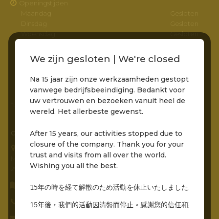
Openingstijden
Maandag
Gesloten
Dinsdag
Gesloten
Woensdag
Gesloten
Donderdag
Gesloten
Vrijdag
11:00 – 22:00
We zijn gesloten | We're closed
Zaterdag
11:00 – 22:00
Zondag
11:00 – 22:00
Na 15 jaar zijn onze werkzaamheden gestopt
vanwege bedrijfsbeeindiging. Bedankt voor
uw vertrouwen en bezoeken vanuit heel de
*Entree via het pad naar de molens is bereikbaar
wereld. Het allerbeste gewenst.
After 15 years, our activities stopped due to
CONTACTGEGEVENS
closure of the company. Thank you for your
Grandcafé Buena Vista B.V.
trust and visits from all over the world.
Molenstraat 230
Wishing you all the best.
2961 AR, Kinderdijk
Routebeschrijving opvragen
15年の時を経て解散のため活動を休止いたしました。世界中
0786912485
15年後，我們的活動因清盤而停止。感謝您的信任和來自世界
info@grandcafebuenavista.nl