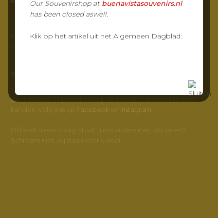
Our Souvenirshop at
buenavistasouvenirs.nl
has been closed aswell.
KvK-nr: 23032217
Klik op het artikel uit het Algemeen Dagblad:
BTW-nr: NL800347572B01
BUENA VISTA
Wilt u meer weten en op de hoogte blijven van Grand Café
Buena Vista? Wij houden u op de hoogte via verschillende
kanalen. Volg ons op
Facebook
en
Instagram.
Of heeft u een vraag of wilt u iets anders met ons delen?
Schroom niet, wij staan voor u klaar.