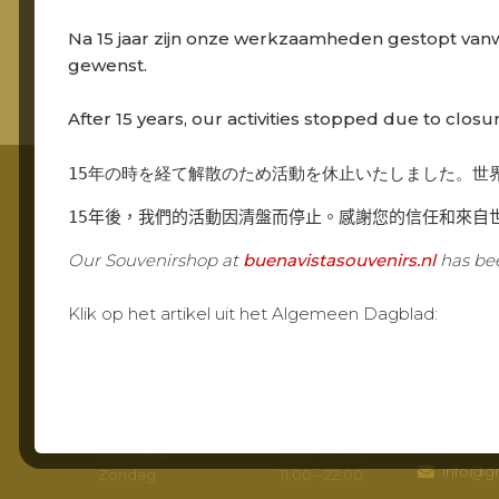
Na 15 jaar zijn onze werkzaamheden gestopt van
gewenst.
After 15 years, our activities stopped due to closu
15年の時を経て解散のため活動を休止いたしました。世
15年後，我們的活動因清盤而停止。感謝您的信任和來自
Footer
OPENINGSTIJDEN
CONTA
Our Souvenirshop at
buenavistasouvenirs.nl
has bee
Openingstijden
Grandca
Klik op het artikel uit het Algemeen Dagblad:
Maandag
Gesloten
Molenstraa
Dinsdag
Gesloten
2961 AR, Ki
Woensdag
Gesloten
Routebe
Donderdag
Gesloten
Vrijdag
11:00 – 22:00
078691
Zaterdag
11:00 – 22:00
info@gr
Zondag
11:00 – 22:00