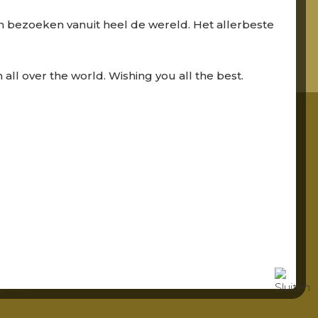
 bezoeken vanuit heel de wereld. Het allerbeste
 all over the world. Wishing you all the best.
gte blijven
j houden u
kanalen.
ram.
ts anders
j staan