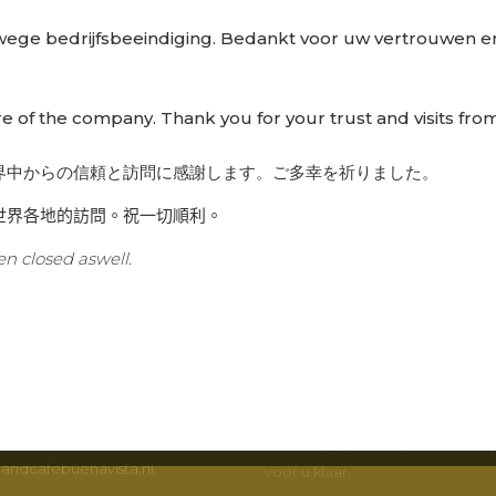
wege bedrijfsbeeindiging. Bedankt voor uw vertrouwen en
re of the company. Thank you for your trust and visits from
界中からの信頼と訪問に感謝します。ご多幸を祈りました。
世界各地的訪問。祝一切順利。
CTGEGEVENS
BUENA VISTA
n closed aswell.
fé Buena Vista B.V.
Wilt u meer weten en op de hoo
t 230
van Grand Café Buena Vista? Wi
nderdijk
op de hoogte via verschillende 
Volg ons op
Facebook
en
Instag
schrijving opvragen
Of heeft u een vraag of wilt u ie
2485
met ons delen? Schroom niet, wi
andcafebuenavista.nl
voor u klaar.