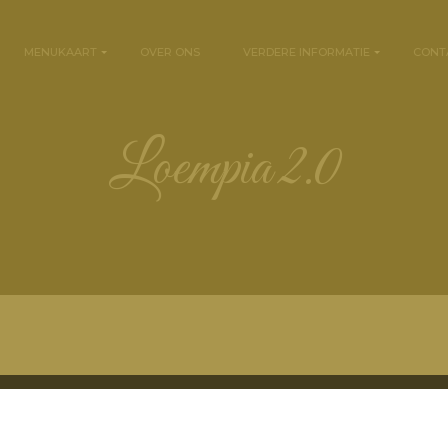
MENUKAART
OVER ONS
VERDERE INFORMATIE
CONT
loempia 2.0