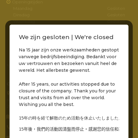
Openingstijden
Maandag
Gesloten
Dinsdag
Gesloten
Woensdag
Gesloten
Donderdag
Gesloten
Vrijdag
11:00 – 22:00
We zijn gesloten | We're closed
Zaterdag
11:00 – 22:00
Zondag
11:00 – 22:00
Na 15 jaar zijn onze werkzaamheden gestopt
vanwege bedrijfsbeeindiging. Bedankt voor
uw vertrouwen en bezoeken vanuit heel de
*Entree via het pad naar de molens is bereikbaar
wereld. Het allerbeste gewenst.
After 15 years, our activities stopped due to
CONTACTGEGEVENS
closure of the company. Thank you for your
Grandcafé Buena Vista B.V.
trust and visits from all over the world.
Molenstraat 230
Wishing you all the best.
2961 AR, Kinderdijk
Routebeschrijving opvragen
15年の時を経て解散のため活動を休止いたしました。世界中
0786912485
15年後，我們的活動因清盤而停止。感謝您的信任和來自世界
info@grandcafebuenavista.nl