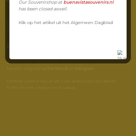
Our Souvenirshop at
buenavistasouvenirs.nl
has been closed aswell.
KvK-nr: 23032217
Klik op het artikel uit het Algemeen Dagblad:
BTW-nr: NL800347572B01
BUENA VISTA
Wilt u meer weten en op de hoogte blijven van Grand Café
Buena Vista? Wij houden u op de hoogte via verschillende
kanalen. Volg ons op
Facebook
en
Instagram.
Of heeft u een vraag of wilt u iets anders met ons delen?
Schroom niet, wij staan voor u klaar.