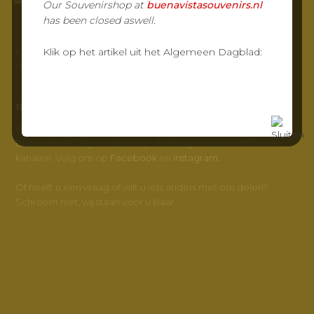
Our Souvenirshop at
buenavistasouvenirs.nl
has been closed aswell.
KvK-nr: 23032217
Klik op het artikel uit het Algemeen Dagblad:
BTW-nr: NL800347572B01
BUENA VISTA
Wilt u meer weten en op de hoogte blijven van Grand Café
Buena Vista? Wij houden u op de hoogte via verschillende
kanalen. Volg ons op
Facebook
en
Instagram.
Of heeft u een vraag of wilt u iets anders met ons delen?
Schroom niet, wij staan voor u klaar.