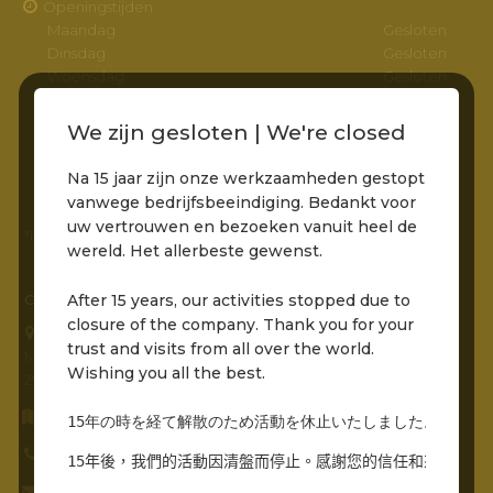
Openingstijden
Maandag
Gesloten
Dinsdag
Gesloten
Woensdag
Gesloten
Donderdag
Gesloten
Vrijdag
11:00 – 22:00
We zijn gesloten | We're closed
Zaterdag
11:00 – 22:00
Zondag
11:00 – 22:00
Na 15 jaar zijn onze werkzaamheden gestopt
vanwege bedrijfsbeeindiging. Bedankt voor
uw vertrouwen en bezoeken vanuit heel de
*Entree via het pad naar de molens is bereikbaar
wereld. Het allerbeste gewenst.
After 15 years, our activities stopped due to
CONTACTGEGEVENS
closure of the company. Thank you for your
Grandcafé Buena Vista B.V.
trust and visits from all over the world.
Molenstraat 230
Wishing you all the best.
2961 AR, Kinderdijk
Routebeschrijving opvragen
15年の時を経て解散のため活動を休止いたしました。世界中
0786912485
15年後，我們的活動因清盤而停止。感謝您的信任和來自世界
info@grandcafebuenavista.nl