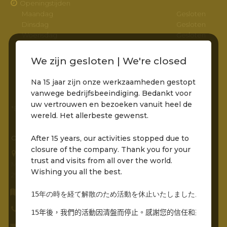
Openingstijden
Maandag
Gesloten
Dinsdag
Gesloten
Woensdag
Gesloten
Donderdag
Gesloten
Vrijdag
11:00 – 22:00
We zijn gesloten | We're closed
Zaterdag
11:00 – 22:00
Zondag
11:00 – 22:00
Na 15 jaar zijn onze werkzaamheden gestopt
vanwege bedrijfsbeeindiging. Bedankt voor
uw vertrouwen en bezoeken vanuit heel de
*Entree via het pad naar de molens is bereikbaar
wereld. Het allerbeste gewenst.
After 15 years, our activities stopped due to
CONTACTGEGEVENS
closure of the company. Thank you for your
Grandcafé Buena Vista B.V.
trust and visits from all over the world.
Molenstraat 230
Wishing you all the best.
2961 AR, Kinderdijk
Routebeschrijving opvragen
15年の時を経て解散のため活動を休止いたしました。世界中
0786912485
15年後，我們的活動因清盤而停止。感謝您的信任和來自世界
info@grandcafebuenavista.nl