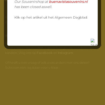
Our Souvenirshop at
buenavistasouvenirs.nl
has been closed aswell.
KvK-nr: 23032217
Klik op het artikel uit het Algemeen Dagblad:
BTW-nr: NL800347572B01
BUENA VISTA
Wilt u meer weten en op de hoogte blijven van Grand Café
Buena Vista? Wij houden u op de hoogte via verschillende
kanalen. Volg ons op
Facebook
en
Instagram.
Of heeft u een vraag of wilt u iets anders met ons delen?
Schroom niet, wij staan voor u klaar.