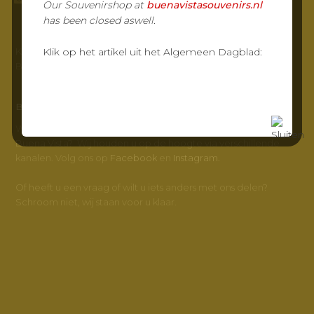
Our Souvenirshop at
buenavistasouvenirs.nl
has been closed aswell.
KvK-nr: 23032217
Klik op het artikel uit het Algemeen Dagblad:
BTW-nr: NL800347572B01
BUENA VISTA
Wilt u meer weten en op de hoogte blijven van Grand Café
Buena Vista? Wij houden u op de hoogte via verschillende
kanalen. Volg ons op
Facebook
en
Instagram.
Of heeft u een vraag of wilt u iets anders met ons delen?
Schroom niet, wij staan voor u klaar.