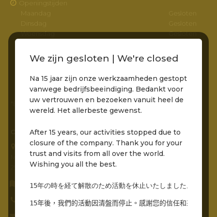
Openingstijden
Maandag
Gesloten
Dinsdag
Gesloten
Woensdag
Gesloten
Donderdag
Gesloten
Vrijdag
11:00 – 22:00
We zijn gesloten | We're closed
Zaterdag
11:00 – 22:00
Zondag
11:00 – 22:00
Na 15 jaar zijn onze werkzaamheden gestopt
vanwege bedrijfsbeeindiging. Bedankt voor
uw vertrouwen en bezoeken vanuit heel de
*Entree via het pad naar de molens is bereikbaar
wereld. Het allerbeste gewenst.
After 15 years, our activities stopped due to
CONTACTGEGEVENS
closure of the company. Thank you for your
Grandcafé Buena Vista B.V.
trust and visits from all over the world.
Molenstraat 230
Wishing you all the best.
2961 AR, Kinderdijk
Routebeschrijving opvragen
15年の時を経て解散のため活動を休止いたしました。世界中
0786912485
15年後，我們的活動因清盤而停止。感謝您的信任和來自世界
info@grandcafebuenavista.nl