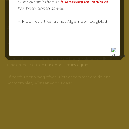
Our Souvenirshop at
buenavistasouvenirs.nl
has been closed aswell.
KvK-nr: 23032217
Klik op het artikel uit het Algemeen Dagblad:
BTW-nr: NL800347572B01
BUENA VISTA
Wilt u meer weten en op de hoogte blijven van Grand Café
Buena Vista? Wij houden u op de hoogte via verschillende
kanalen. Volg ons op
Facebook
en
Instagram.
Of heeft u een vraag of wilt u iets anders met ons delen?
Schroom niet, wij staan voor u klaar.