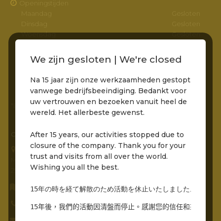
Openingstijden
Maandag
Gesloten
Dinsdag
Gesloten
Woensdag
Gesloten
Donderdag
Gesloten
Vrijdag
11:00 – 22:00
We zijn gesloten | We're closed
Zaterdag
11:00 – 22:00
Zondag
11:00 – 22:00
Na 15 jaar zijn onze werkzaamheden gestopt
vanwege bedrijfsbeeindiging. Bedankt voor
uw vertrouwen en bezoeken vanuit heel de
*Entree via het pad naar de molens is bereikbaar
wereld. Het allerbeste gewenst.
After 15 years, our activities stopped due to
CONTACTGEGEVENS
closure of the company. Thank you for your
Grandcafé Buena Vista B.V.
trust and visits from all over the world.
Molenstraat 230
Wishing you all the best.
2961 AR, Kinderdijk
Routebeschrijving opvragen
15年の時を経て解散のため活動を休止いたしました。世界中
0786912485
15年後，我們的活動因清盤而停止。感謝您的信任和來自世界
info@grandcafebuenavista.nl