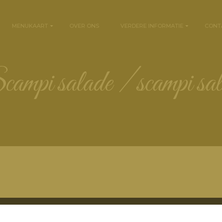
MENUKAART
OVER ONS
VERDERE INFORMATIE
CONT
scampi salade / scampi sa