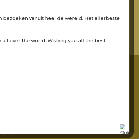
 bezoeken vanuit heel de wereld. Het allerbeste
 all over the world. Wishing you all the best.
gte blijven
j houden u
kanalen.
ram.
ts anders