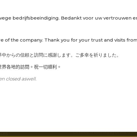
wege bedrijfsbeeindiging. Bedankt voor uw vertrouwen en
re of the company. Thank you for your trust and visits from
界中からの信頼と訪問に感謝します。ご多幸を祈りました。
世界各地的訪問。祝一切順利。
n closed aswell.
CTGEGEVENS
BUENA VISTA
fé Buena Vista B.V.
Wilt u meer weten en op de hoo
t 230
van Grand Café Buena Vista? Wi
nderdijk
op de hoogte via verschillende 
Volg ons op
Facebook
en
Instag
schrijving opvragen
Of heeft u een vraag of wilt u ie
2485