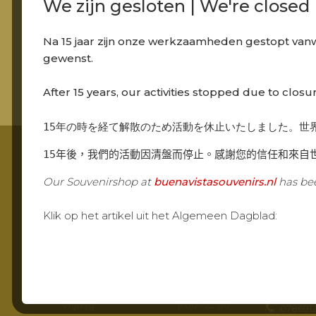
We zijn gesloten | We're closed
Scampi with chili sauce and garlic
Na 15 jaar zijn onze werkzaamheden gestopt van
gewenst.
After 15 years, our activities stopped due to closu
15年の時を経て解散のため活動を休止いたしました。世
15年後，我們的活動因清盤而停止。感謝您的信任和來自
Our Souvenirshop at
buenavistasouvenirs.nl
has bee
Footer
OPENINGSTIJDEN
CONTA
Klik op het artikel uit het Algemeen Dagblad:
Openingstijden
Grandca
Maandag
Gesloten
Molenstraa
Dinsdag
Gesloten
2961 AR, Ki
Woensdag
Gesloten
Routebe
Donderdag
Gesloten
Vrijdag
11:00 – 22:00
078691