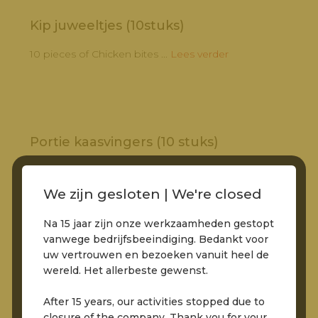
Kip juweeltjes (10stuks)
10 pieces of Chicken bites ...
Lees verder
Portie kaasvingers (10 stuks)
10 pieces of cheesefingers ...
Lees verder
We zijn gesloten | We're closed
Na 15 jaar zijn onze werkzaamheden gestopt
vanwege bedrijfsbeeindiging. Bedankt voor
uw vertrouwen en bezoeken vanuit heel de
Bittergarnituur gemengd (12 stuks)
wereld. Het allerbeste gewenst.
Portion of various snacks (12) ...
Lees verder
After 15 years, our activities stopped due to
closure of the company. Thank you for your