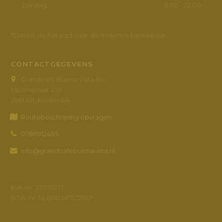
Zondag
11:00 – 22:00
*Entree via het pad naar de molens is bereikbaar
CONTACTGEGEVENS
Grandcafé Buena Vista B.V.
Molenstraat 230
2961 AR, Kinderdijk
Routebeschrijving opvragen
0786912485
info@grandcafebuenavista.nl
KvK-nr: 23032217
BTW-nr: NL800347572B01