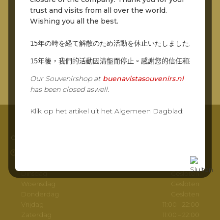
trust and visits from all over the world.
Wishing you all the best.
Portie bitterballen (8 stuks)
15年の時を経て解散のため活動を休止いたしました。世界中
8 pieces of bitterballs ...
Lees verder
15年後，我們的活動因清盤而停止。感謝您的信任和來自世界
Our Souvenirshop at
buenavistasouvenirs.nl
has been closed aswell.
Klik op het artikel uit het Algemeen Dagblad:
Footer
OPENINGSTIJDEN
Openingstijden
Maandag
Gesloten
Dinsdag
Gesloten
Woensdag
Gesloten
Donderdag
Gesloten
Vrijdag
11:00 – 22:00
Zaterdag
11:00 – 22:00