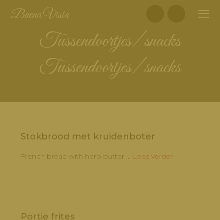
Skip
Skip
Skip
Buena Vista
to
to
to
primary
main
footer
tussendoortjes/ snacks
navigation
content
tussendoortjes/ snacks
Stokbrood met kruidenboter
French bread with herb butter ...
Lees verder
Portie frites