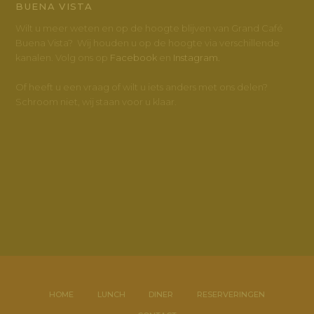
BUENA VISTA
Wilt u meer weten en op de hoogte blijven van Grand Café
Buena Vista? Wij houden u op de hoogte via verschillende
kanalen. Volg ons op
Facebook
en
Instagram.
Of heeft u een vraag of wilt u iets anders met ons delen?
Schroom niet, wij staan voor u klaar.
HOME
LUNCH
DINER
RESERVERINGEN